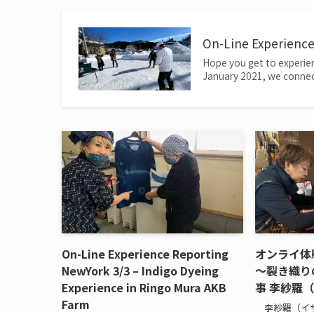
On-Line Experience
Hope you get to ex
January 2021, we connec
On-Line Experience Reporting
オンライ体験
NewYork 3/3 – Indigo Dyeing
～裂き織りの
Experience in Ringo Mura AKB
事 李紗羅
Farm
李紗羅（イサ