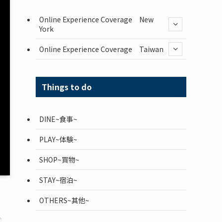
Online Experience Coverage New
York
Online Experience Coverage Taiwan
Things to do
DINE~食事~
PLAY~体験~
SHOP~買物~
STAY~宿泊~
OTHERS~其他~