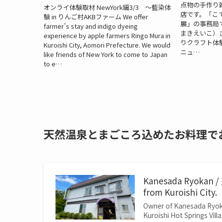
点物の手作り
オンライ体験取材 NewYork編3/3 ～藍染体
店です。「こ
験 in りんご村AKBファーム We offer
展」の事務局
farmer’s stay and indigo dyeing
まきえいこ）
experience by apple farmers Ringo Mura in
りクラフト体
Kuroishi City, Aomori Prefecture. We would
ニュ…
like friends of New York to come to Japan
to e…
天然温泉とまごころ込めたお料理で
Kanesada Ryokan /
from Kuroishi City.
Owner of Kanesada Ryoka
Kuroishi Hot Springs Vil