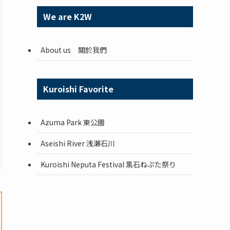
We are K2W
About us 關於我們
Kuroishi Favorite
Azuma Park 東公園
Aseishi River 浅瀬石川
Kuroishi Neputa Festival 黒石ねぷた祭り