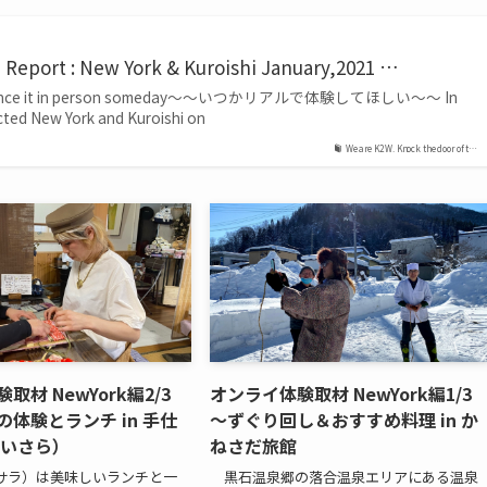
 Report : New York & Kuroishi January,2021 …
perience it in person someday～～いつかリアルで体験してほしい～～ In
ted New York and Kuroishi on
We are K2W. Knock the door of t…
取材 NewYork編2/3
オンライ体験取材 NewYork編1/
体験とランチ in 手仕
～ずぐり回し＆おすすめ料理 in か
（いさら）
ねさだ旅館
ラ）は美味しいランチと一
黒石温泉郷の落合温泉エリアにある温泉