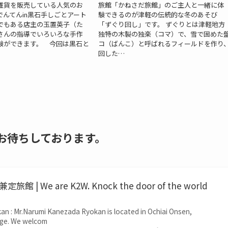
雑貨を販売している人気のお
旅館「かねさだ旅館」のご主人と一緒に体
でんてんin黒石手しごとアート
験できるのが津軽の伝統的な冬のあそび
でもある店主の玉置英子（た
「ずぐり回し」です。 ずぐりとは津軽地方
さんの指導でいろいろな手作
独特の木製の独楽（コマ）で、雪で固めた
験ができます。 今回は黒石と
コ（ばんこ）と呼ばれるフィールドを作り
回した…
お待ちしております。
 兼定旅館 | We are K2W. Knock the door of the world
n : Mr.Narumi Kanezada Ryokan is located in Ochiai Onsen,
lage. We welcom