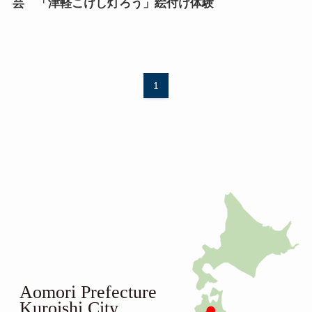
芸 「津軽こけし灯ろう」絵付け体験
1