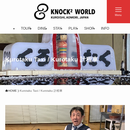
Menu
TOUR
DINE
STAY
PLAY
SHOP
INFO
Kurotaku Taxi / Kurotaku 計程車
HOME
Kurotaku Taxi / Kurotaku 計程車