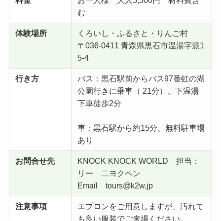
料金
お一人様 大人5,500円 材料費含
む
体験場所
くろいし・ふるさと・りんご村
〒036-0411 青森県黒石市温湯字派1
5-4
行き方
バス：黒石駅前からバス97番虹の湖
公園行きに乗車（ 21分）、下温湯
下車徒歩2分
車：黒石駅から約15分、無料駐車場
あり
お問合せ先
KNOCK KNOCK WORLD 担当：
リー 二ヨクペン
Email tours@k2w.jp
注意事項
エプロンをご用意しますが、汚れて
も良い服装でご来場ください。