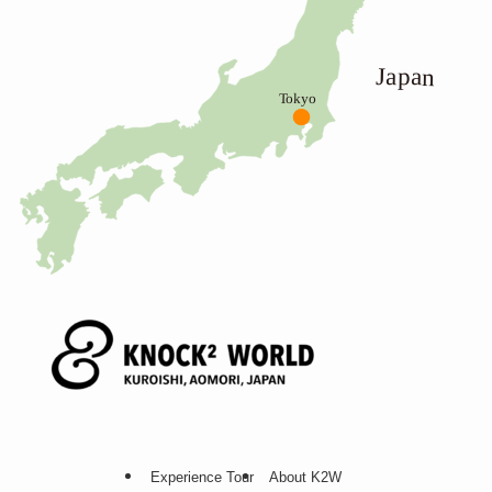
Experience Tour
About K2W