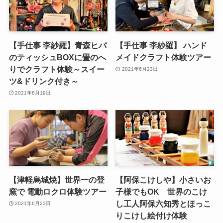
【手仕事 李紗羅】青森ヒバ
【手仕事 李紗羅】 ハンド
のティッシュBOXに畳のへ
メイドクラフト体験ツアー
りでクラフト体験～スイー
2021年6月23日
ツ&ドリンク付き～
2021年8月19日
【津軽烏城焼】世界一の登
【阿保こけしや】小さいお
窯で 電動ロクロ体験ツアー
子様でもOK 世界のこけ
し工人阿保六知秀とほっこ
2021年6月23日
りこけし絵付け体験