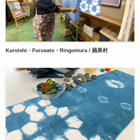
Kuroishi・Furusato・Ringomura / 蘋果村