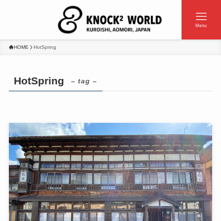
Menu
HOME
HotSpring
HotSpring
– tag –