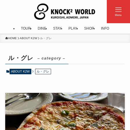
Menu
TOUR
DINE
STAY
PLAY
SHOP
INFO
HOME
ABOUT K2W
ル・グレ
ル・グレ
– category –
ABOUT K2W
ル・グレ