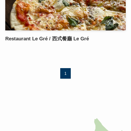
Restaurant Le Gré / 西式餐廳 Le Gré
1